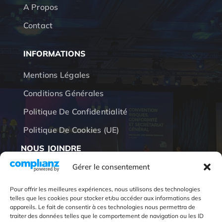
A Propos
Contact
INFORMATIONS
Mentions Légales
Conditions Générales
Politique De Confidentialité
Politique De Cookies (UE)
NOUS JOINDRE
Gérer le consentement
(+33) 01 60 86 18 00
Pour offrir les meilleures expériences, nous utilisons des technologies
telles que les cookies pour stocker et/ou accéder aux informations des
appareils. Le fait de consentir à ces technologies nous permettra de
traiter des données telles que le comportement de navigation ou les ID
info@amplitude.fr